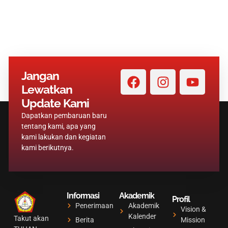
F
I
Y
Jangan
a
n
o
Lewatkan
c
s
u
Update Kami
e
t
t
Dapatkan pembaruan baru
b
a
u
tentang kami, apa yang
o
g
b
kami lakukan dan kegiatan
kami berikutnya.
o
r
e
k
a
m
Informasi
Akademik
Profil
Penerimaan
Akademik
Vision &
Kalender
Takut akan
Berita
Mission