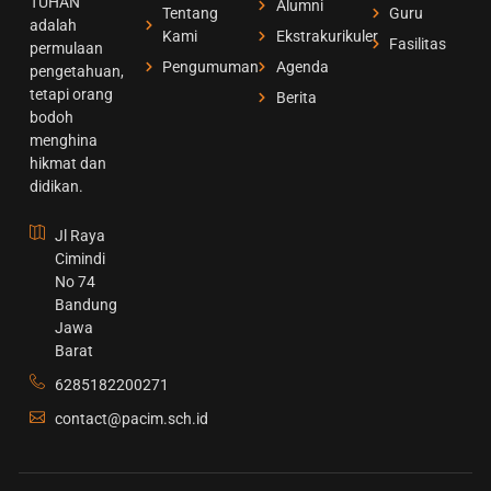
TUHAN
Alumni
Tentang
Guru
adalah
Kami
Ekstrakurikuler
Fasilitas
permulaan
Pengumuman
Agenda
pengetahuan,
tetapi orang
Berita
bodoh
menghina
hikmat dan
didikan.
Jl Raya
Cimindi
No 74
Bandung
Jawa
Barat
6285182200271
contact@pacim.sch.id