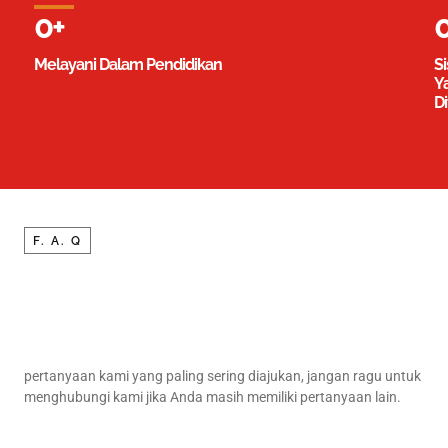
0
+
Melayani Dalam Pendidikan
S
Y
D
F. A. Q
pertanyaan kami yang paling sering diajukan, jangan ragu untuk
menghubungi kami jika Anda masih memiliki pertanyaan lain.